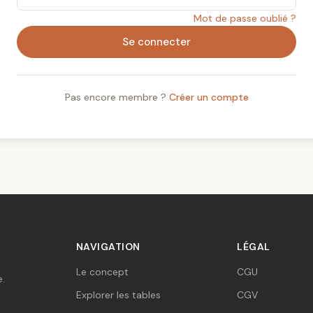
Mot de passe oublié ?
Se connecter
Pas encore membre ?
Créer un compte
NAVIGATION
LÉGAL
Le concept
CGU
e.
Explorer les tables
CGV