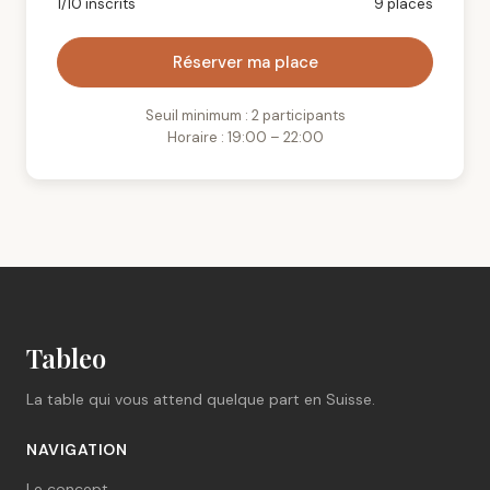
1/10 inscrits
9 places
Réserver ma place
Seuil minimum : 2 participants
Horaire : 19:00 – 22:00
Tableo
La table qui vous attend quelque part en Suisse.
NAVIGATION
Le concept